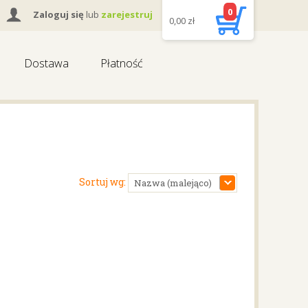
0
Zaloguj się
lub
zarejestruj
0,00
zł
Dostawa
Płatność
Sortuj wg:
Nazwa (malejąco)